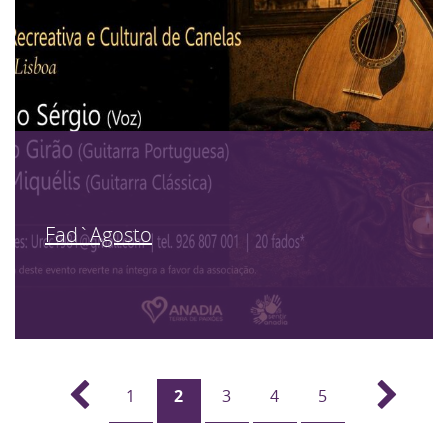
Fad`Agosto
1
2
3
4
5