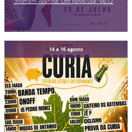
"Homem-Aranha: Um Novo Dia" M/12
14
a
16
agosto