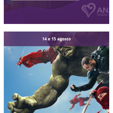
14
e
15
agosto