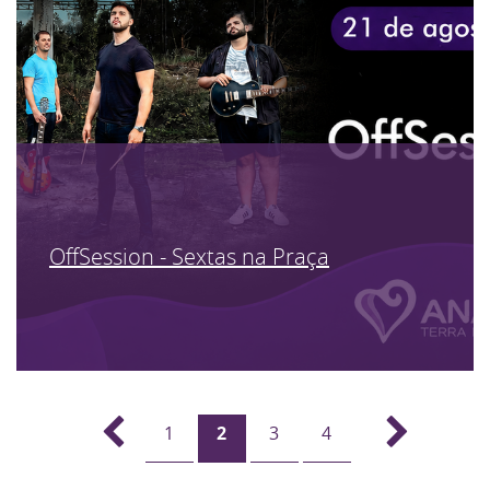
OffSession - Sextas na Praça
1
2
3
4