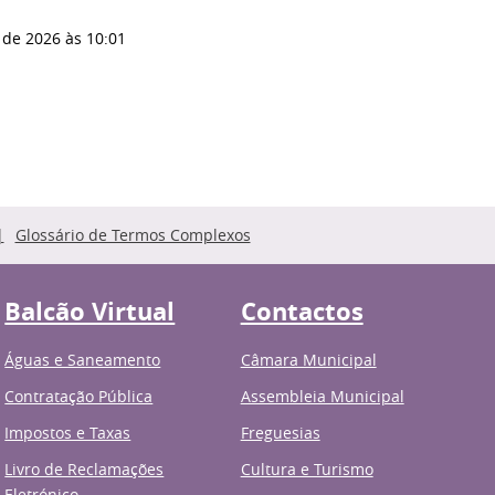
 de 2026
às 10:01
Glossário de Termos Complexos
Balcão Virtual
Contactos
Águas e Saneamento
Câmara Municipal
Contratação Pública
Assembleia Municipal
Impostos e Taxas
Freguesias
Livro de Reclamações
Cultura e Turismo
Eletrónico