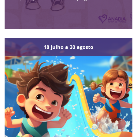
18
julho
a
30
agosto