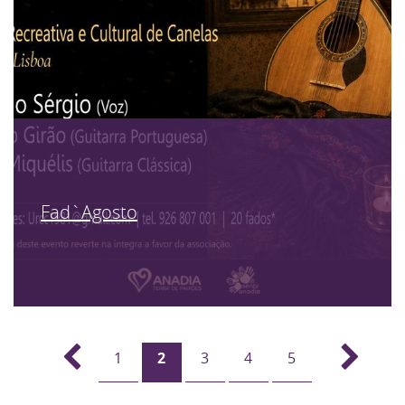
Fad`Agosto
1
2
3
4
5