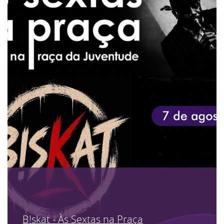
B!skat - Às Sextas na Praça