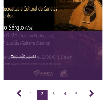
Fad`Agosto
1
2
3
4
5