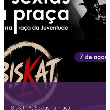
B!skat - Às Sextas na Praça