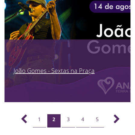
João Gomes - Sextas na Praça
1
2
3
4
5