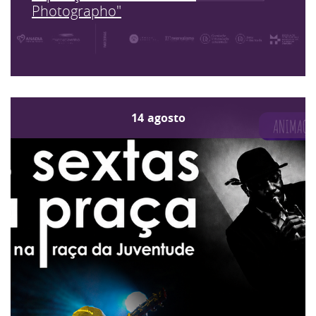
Photographo"
14
agosto