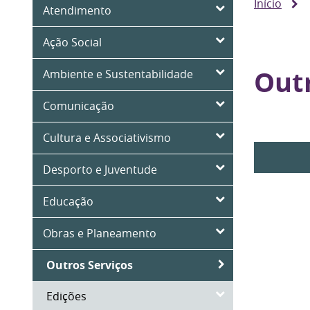
Início
Atendimento
Ação Social
Outr
Ambiente e Sustentabilidade
Comunicação
Cultura e Associativismo
Desporto e Juventude
Educação
Obras e Planeamento
Outros Serviços
Edições