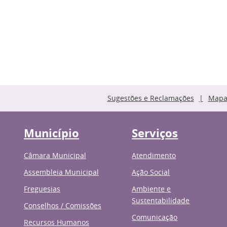
Sugestões e Reclamações
Mapa 
Município
Serviços
Câmara Municipal
Atendimento
Assembleia Municipal
Ação Social
Freguesias
Ambiente e
Sustentabilidade
Conselhos / Comissões
Comunicação
Recursos Humanos