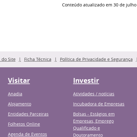
Conteúdo atualizado em
30 de julho
do Site
Ficha Técnica
Política de Privacidade e Segurança
Visitar
Investir
Anadia
Atividades / notícias
Alojamento
Incubadora de Empresas
Entidades Parceiras
Bolsas - Estágios em
Empresas, Emprego
Folhetos Online
Qualificado e
Agenda de Eventos
Doutoramento