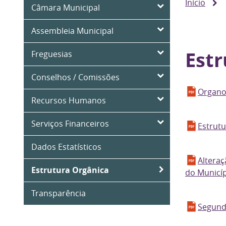
Início
Câmara Municipal
Assembleia Municipal
Estr
Freguesias
Conselhos / Comissões
Organ
Recursos Humanos
Serviços Financeiros
Estrutu
Dados Estatísticos
Alteraç
Estrutura Orgânica
do Municíp
Transparência
Segunda