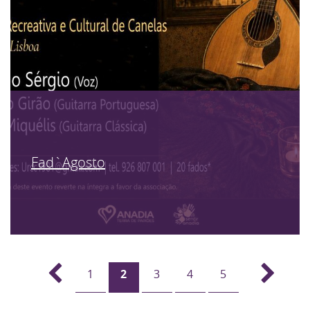
Fad`Agosto
1
2
3
4
5