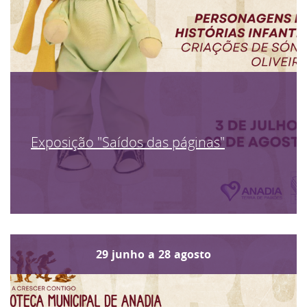
Exposição "Saídos das páginas"
29
junho
a
28
agosto