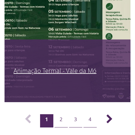
Animação Termal - Vale da Mó
1
2
3
4