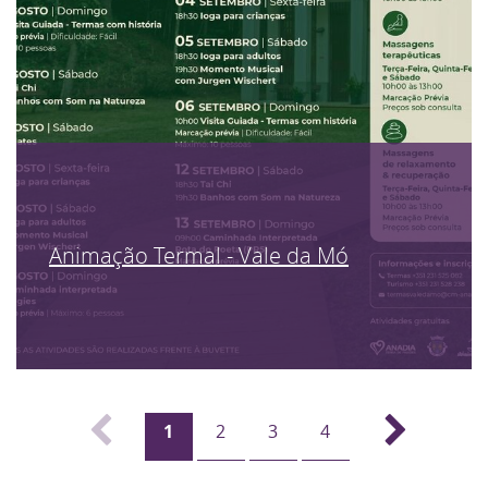
Animação Termal - Vale da Mó
1
2
3
4