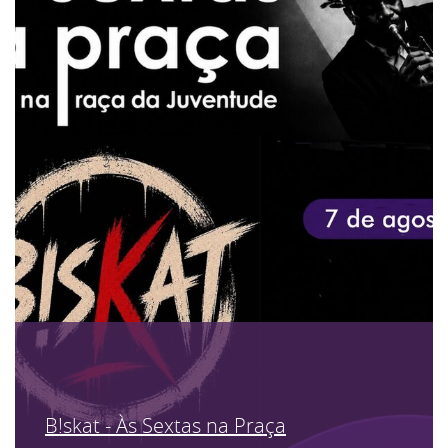
B!skat - Às Sextas na Praça