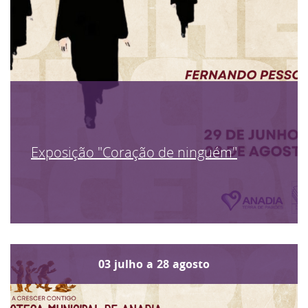
Exposição "Coração de ninguém"
03
julho
a
28
agosto