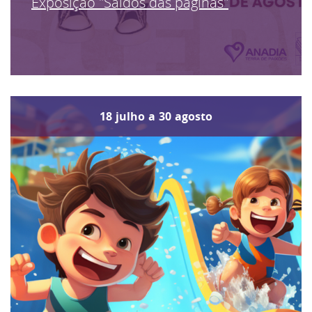
Exposição "Saídos das páginas"
18
julho
a
30
agosto