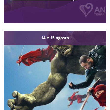
14
e
15
agosto