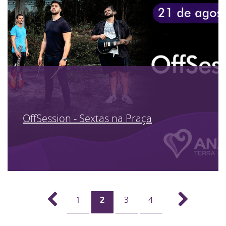
OffSession - Sextas na Praça
1
2
3
4