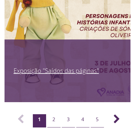
Exposição "Saídos das páginas"
1
2
3
4
5