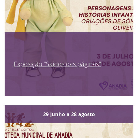
Exposição "Saídos das páginas"
29
junho
a
28
agosto