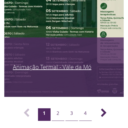
Animação Termal - Vale da Mó
1
2
3
4