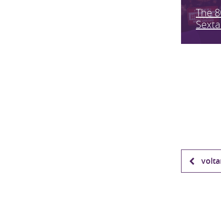
The 8
Sexta
volta