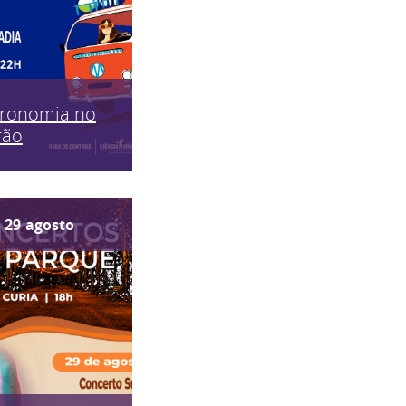
tronomia no
rão
29
agosto