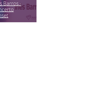
s Barros -
ncerto
nset