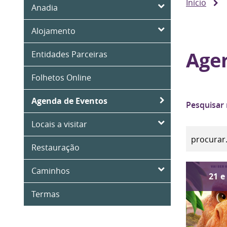
Início
Anadia
Alojamento
Age
Entidades Parceiras
Folhetos Online
Agenda de Eventos
Pesquisar
Locais a visitar
Restauração
Caminhos
21
e
Termas