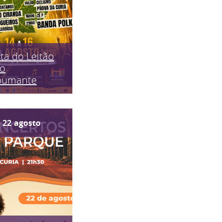
ta do Leitão
do
pumante
22
agosto