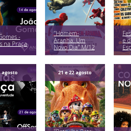
"Homem-
Fes
Gomes -
Aranha: Um
e 
s na Praça
Novo Dia" M/12
Es
1
agosto
21
e
22
agosto