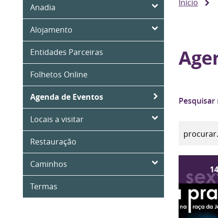
Início
Anadia
Alojamento
Age
Entidades Parceiras
Folhetos Online
Agenda de Eventos
Pesquisar
Locais a visitar
Restauração
Caminhos
1
Termas