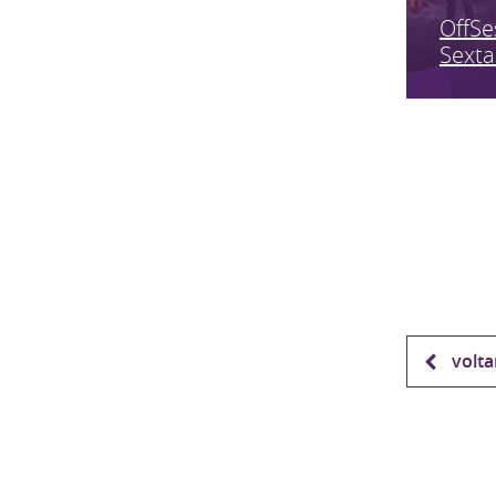
OffSe
Sexta
volta