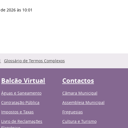
 de 2026
às 10:01
Glossário de Termos Complexos
Balcão Virtual
Contactos
Águas e Saneamento
Câmara Municipal
Contratação Pública
Assembleia Municipal
Impostos e Taxas
Freguesias
Livro de Reclamações
Cultura e Turismo
Eletrónico