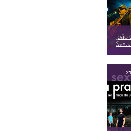
João 
Sexta
2