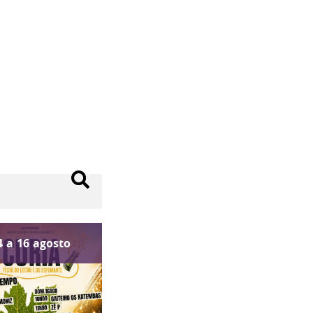
4
a
16
agosto