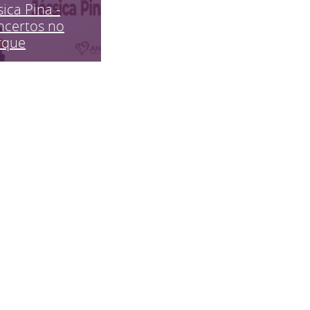
sica Pina -
ncertos no
rque