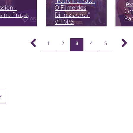
"Patrulha Pata:
Jés
ssion -
O Filme dos
Co
s na Praça
Dinossauros"
Pa
VP M/6
1
2
3
4
5
r