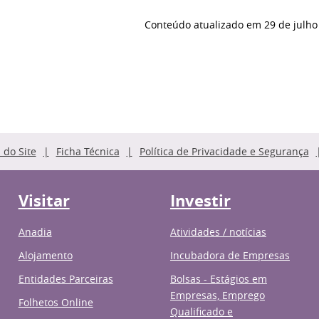
Conteúdo atualizado em
29 de julho
do Site
Ficha Técnica
Política de Privacidade e Segurança
Visitar
Investir
Anadia
Atividades / notícias
Alojamento
Incubadora de Empresas
Entidades Parceiras
Bolsas - Estágios em
Empresas, Emprego
Folhetos Online
Qualificado e