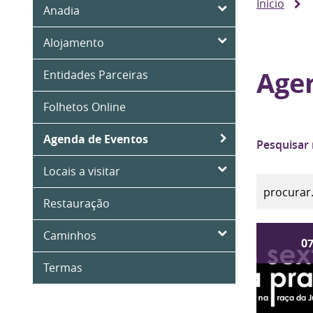
Início
Anadia
Alojamento
Age
Entidades Parceiras
Folhetos Online
Agenda de Eventos
Pesquisar
Locais a visitar
Restauração
Caminhos
0
Termas