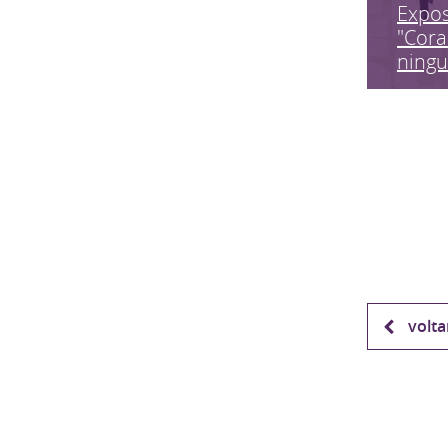
Expo
"Cora
ning
volta