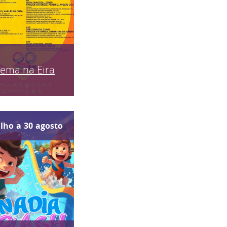
nema na Eira
ulho
a
30
agosto