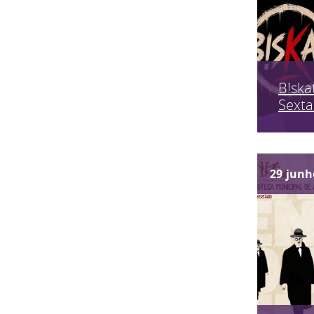
B!skat
Sexta
29
junh