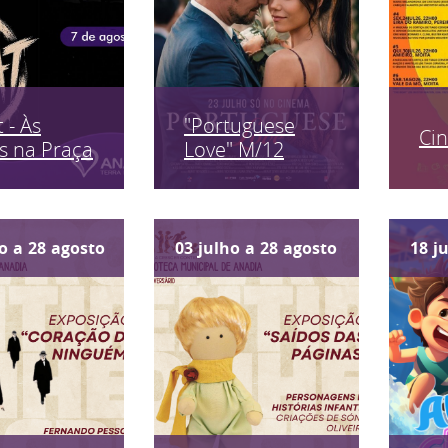
 - Às
"Portuguese
Ci
s na Praça
Love" M/12
o
a
28
agosto
03
julho
a
28
agosto
18
j