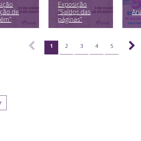
sição
Exposição
An
ção de
"Saídos das
uém"
páginas"
1
2
3
4
5
r