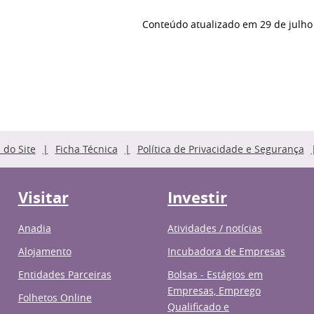
Conteúdo atualizado em
29 de julho
do Site
Ficha Técnica
Política de Privacidade e Segurança
Visitar
Investir
Anadia
Atividades / notícias
Alojamento
Incubadora de Empresas
Entidades Parceiras
Bolsas - Estágios em
Empresas, Emprego
Folhetos Online
Qualificado e