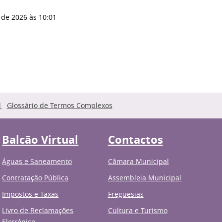
 de 2026
às 10:01
Glossário de Termos Complexos
Balcão Virtual
Contactos
Águas e Saneamento
Câmara Municipal
Contratação Pública
Assembleia Municipal
Impostos e Taxas
Freguesias
Livro de Reclamações
Cultura e Turismo
Eletrónico