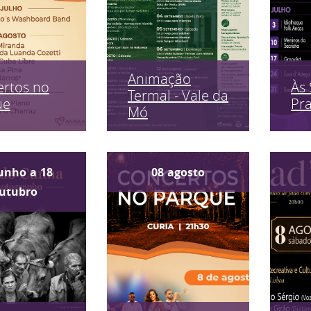
Animação
rtos no
Às 
Termal - Vale da
ue
Pr
Mó
unho
a
18
08
agosto
utubro