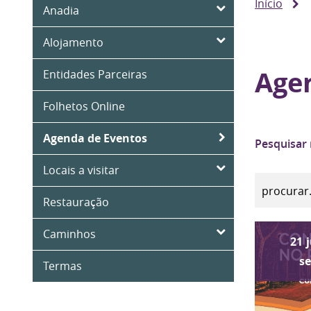
Início
Anadia
Alojamento
Age
Entidades Parceiras
Folhetos Online
Agenda de Eventos
Pesquisar
Locais a visitar
Restauração
Caminhos
21
s
Termas