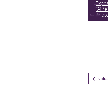
Expo
"Alfr
Phot
volta