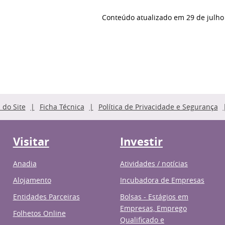
Conteúdo atualizado em
29 de julho
do Site
Ficha Técnica
Política de Privacidade e Segurança
Visitar
Investir
Anadia
Atividades / notícias
Alojamento
Incubadora de Empresas
Entidades Parceiras
Bolsas - Estágios em
Empresas, Emprego
Folhetos Online
Qualificado e