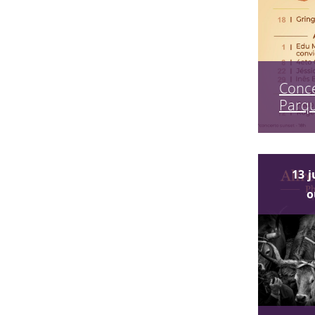
Conce
Parq
13
j
o