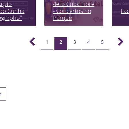
sição
4eto Cuba Libre
Fa
edo Cunha
- Concertos no
ographo"
Parque
1
2
3
4
5
r