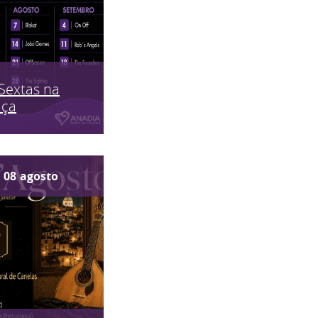
Sextas na
aça
08
agosto