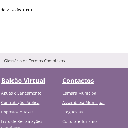
 de 2026
às 10:01
Glossário de Termos Complexos
Balcão Virtual
Contactos
Águas e Saneamento
Câmara Municipal
Contratação Pública
Assembleia Municipal
Impostos e Taxas
Freguesias
Livro de Reclamações
Cultura e Turismo
Eletrónico