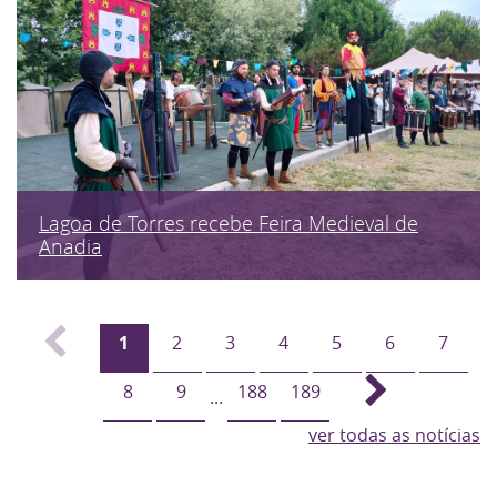
Lagoa de Torres recebe Feira Medieval de
Anadia
1
2
3
4
5
6
7
8
9
188
189
...
ver todas as notícias