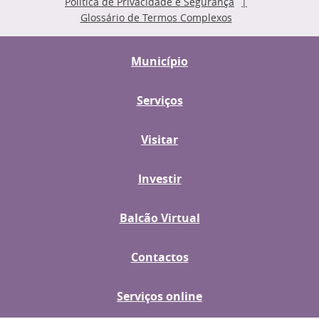
Política de Privacidade e Segurança
Glossário de Termos Complexos
Município
Serviços
Visitar
Investir
Balcão Virtual
Contactos
Serviços online