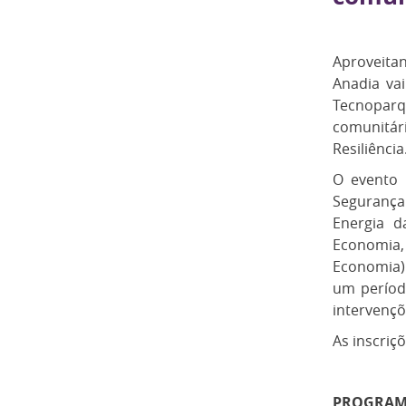
Aproveita
Anadia vai
Tecnopar
comunitár
Resiliência
O evento 
Segurança 
Energia d
Economia, 
Economia).
um períod
intervençõ
As inscriç
PROGRAM