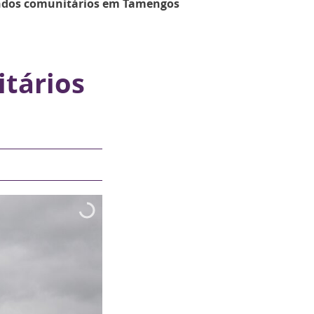
undos comunitários em Tamengos
tários