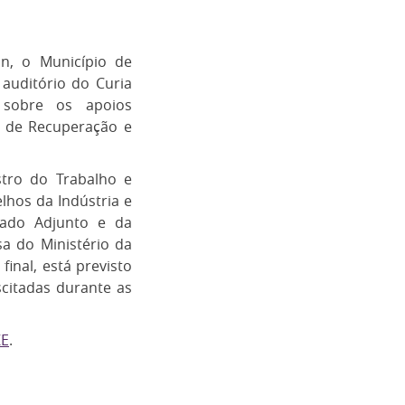
on, o Município de
 auditório do Curia
 sobre os apoios
o de Recuperação e
stro do Trabalho e
elhos da Indústria e
tado Adjunto e da
sa do Ministério da
inal, está previsto
citadas durante as
ZE
.