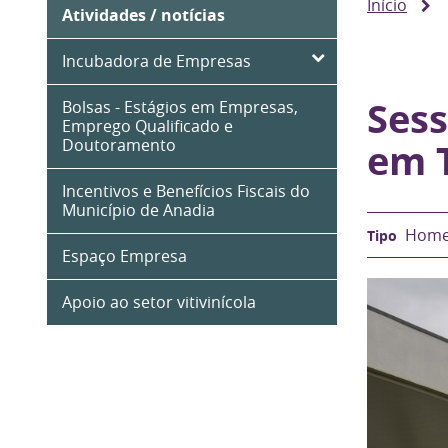
Início
Atividades / notícias
Incubadora de Empresas
Ses
Bolsas - Estágios em Empresas,
Emprego Qualificado e
Doutoramento
em 
Incentivos e Benefícios Fiscais do
Município de Anadia
Homep
Espaço Empresa
Apoio ao setor vitivinícola