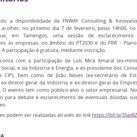
ndo a disponibilidade da FNWAY Consulting & Innovati
 acolher, no próximo dia 7 de fevereiro, pelas 14h00, no
que, em Tamengos, uma sessão de esclarecimento
ios às empresas, no âmbito do PT2030 e do PRR – Plan
. A participação é gratuita, mediante inscrição.
conta com a participação de Luís Mira Amaral (ex-mini
Social, e da Indústria e Energia, e ex-presidente dos Cons
a CIP), bem como de João Neves (ex-secretário de Es
ex-diretor-geral da Indústria e ex-diretor-geral da Empre
 O evento tem como público-alvo o setor empresarial. No f
o para debate e esclarecimento de eventuais dúvidas sus
es.
ões podem ser realizadas através do link
https://bit.ly/3Spj8
A: