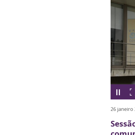
26
janeiro
Sessã
comun