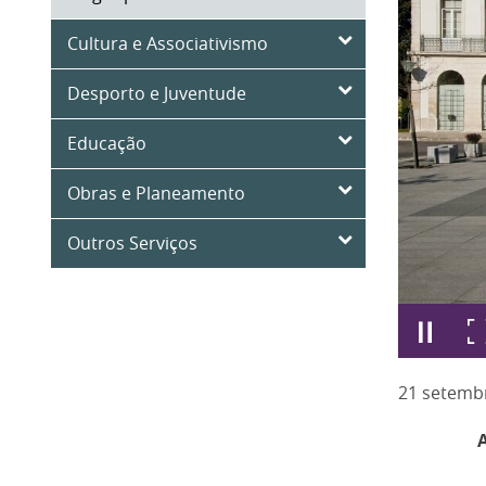
Cultura e Associativismo
Desporto e Juventude
Educação
Obras e Planeamento
Outros Serviços
21
setemb