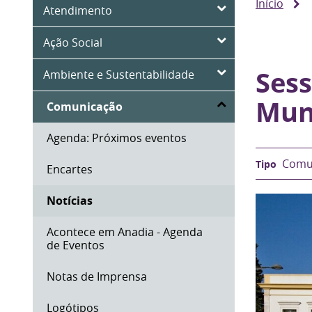
Início
Atendimento
Ação Social
Sess
Ambiente e Sustentabilidade
Mun
Comunicação
Agenda: Próximos eventos
Comu
Encartes
Notícias
Acontece em Anadia - Agenda
de Eventos
Notas de Imprensa
Logótipos