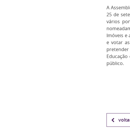
A Assemble
25 de set
vários po
nomeadame
Imóveis e 
e votar a
pretender
Educação 
público.
volta