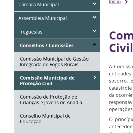
Início
Câmara Municipal
Assembleia Municipal
Com
Freguesias
Civi
Conselhos / Comissões
Comissão Municipal de Gestão
Integrada de Fogos Rurais
A Comissã
entidades 
Comissão Municipal de
socorro, 
Proteção Civil
catástrofe
da ocorrên
Comissão de Proteção de
responsáv
Crianças e Jovens de Anadia
operações
Conselho Municipal de
O princíp
Educação
antecedem 