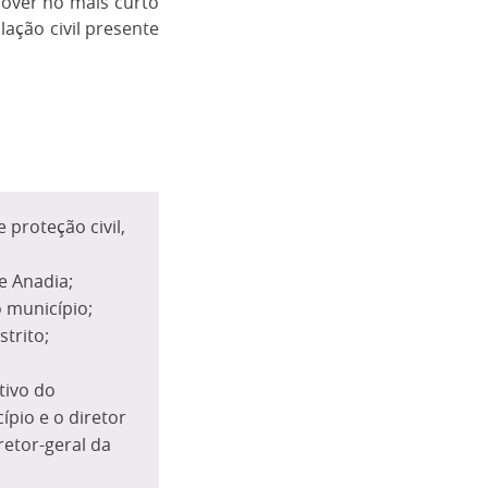
over no mais curto
ação civil presente
proteção civil,
e Anadia;
 município;
strito;
tivo do
pio e o diretor
retor-geral da