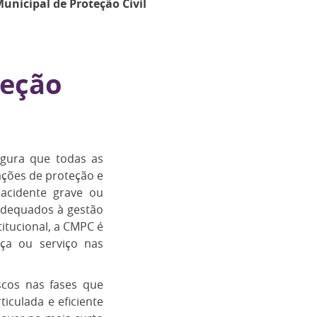
unicipal de Proteção Civil
teção
egura que todas as
ações de proteção e
 acidente grave ou
 adequados à gestão
itucional, a CMPC é
rça ou serviço nas
scos nas fases que
iculada e eficiente