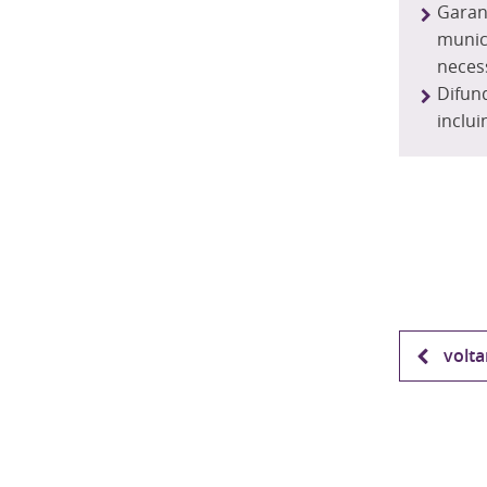
Garan
munic
neces
Difund
inclu
volta