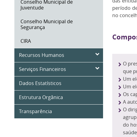
das entid
Conselho Municipal de
Juventude
período de
no concelh
Conselho Municipal de
Segurança
Compos
CIRA
Recursos Humanos
O pre
Serviços Financeiros
que p
Um el
Dados Estatísticos
Um el
Os cap
Estrutura Orgânica
A aut
O dir
Transparência
agrup
do hos
saúde