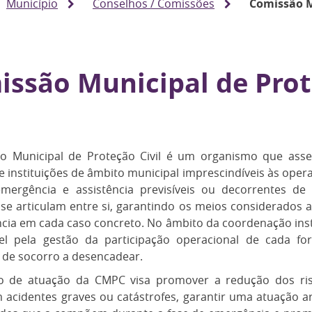
Município
Conselhos / Comissões
Comissão M
issão Municipal de Pro
l
o Municipal de Proteção Civil é um organismo que ass
e instituições de âmbito municipal imprescindíveis às oper
emergência e assistência previsíveis ou decorrentes de
 se articulam entre si, garantindo os meios considerados
cia em cada caso concreto. No âmbito da coordenação inst
el pela gestão da participação operacional de cada fo
 de socorro a desencadear.
io de atuação da CMPC visa promover a redução dos ri
acidentes graves ou catástrofes, garantir uma atuação art