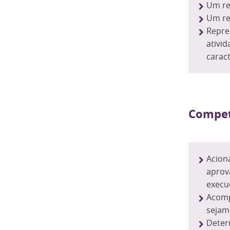
Um re
Um re
Repre
ativid
caract
Compet
Acion
aprov
execu
Acomp
sejam
Deter