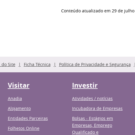
Conteúdo atualizado em
29 de julho
do Site
Ficha Técnica
Política de Privacidade e Segurança
Visitar
Investir
Anadia
Atividades / notícias
Alojamento
Incubadora de Empresas
Entidades Parceiras
Bolsas - Estágios em
Empresas, Emprego
Folhetos Online
Qualificado e