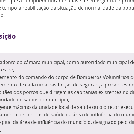
ades que a compõem durante a fase de emergência e prom
 tempo a reabilitação da situação de normalidade da popul
o.
ição
sidente da câmara municipal, como autoridade municipal de 
reside;
emento do comando do corpo de Bombeiros Voluntários d
emento de cada uma das forças de segurança presentes no
itães dos portos que dirigem as capitanias existentes no di
oridade de saúde do município;
igente máximo da unidade local de saúde ou o diretor execu
amento de centros de saúde da área de influência do municí
pital da área de influência do município, designado pelo di
;