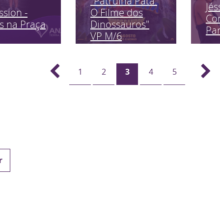
"Patrulha Pata:
Jés
ssion -
O Filme dos
Co
s na Praça
Dinossauros"
Pa
VP M/6
1
2
3
4
5
r