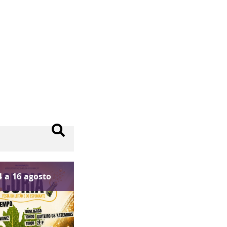
4
a
16
agosto