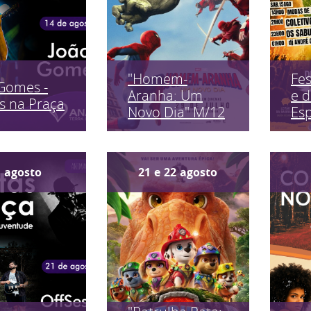
"Homem-
Fes
Gomes -
Aranha: Um
e 
s na Praça
Novo Dia" M/12
Es
1
agosto
21
e
22
agosto