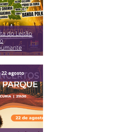
ta do Leitão
do
pumante
22
agosto