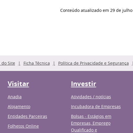
Conteúdo atualizado em
29 de julho
do Site
Ficha Técnica
Política de Privacidade e Segurança
Visitar
Investir
Anadia
Atividades / notícias
Alojamento
Incubadora de Empresas
Entidades Parceiras
Bolsas - Estágios em
Empresas, Emprego
Folhetos Online
Qualificado e