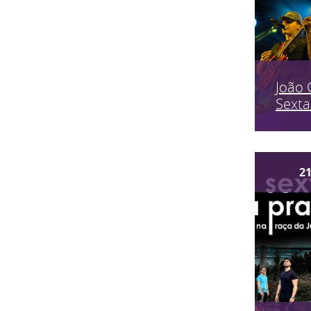
João 
Sexta
2