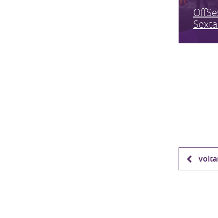
OffSe
Sexta
volta