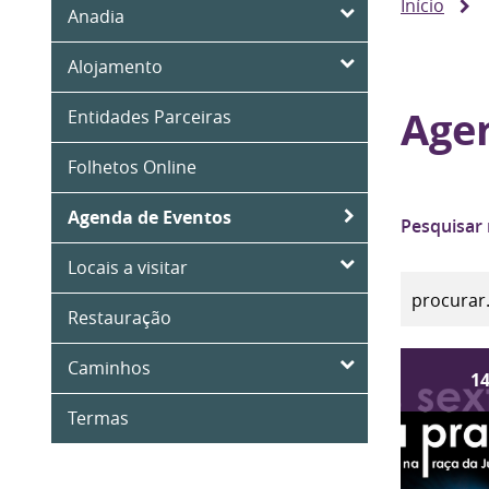
Início
Anadia
Alojamento
Age
Entidades Parceiras
Folhetos Online
Agenda de Eventos
Pesquisar
Locais a visitar
Restauração
Caminhos
1
Termas