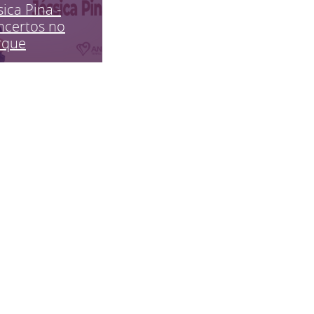
sica Pina -
ncertos no
rque