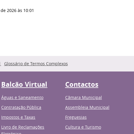
 de 2026
às 10:01
Glossário de Termos Complexos
Balcão Virtual
Contactos
Águas e Saneamento
Câmara Municipal
Contratação Pública
Assembleia Municipal
Impostos e Taxas
Freguesias
Livro de Reclamações
Cultura e Turismo
Eletrónico