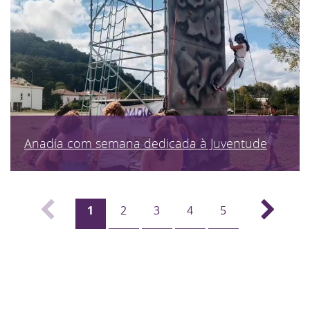
Anadia com semana dedicada à Juventude
1
2
3
4
5