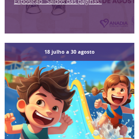
Exposição "Saídos das páginas"
18
julho
a
30
agosto