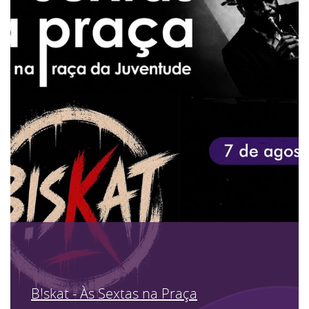
B!skat - Às Sextas na Praça