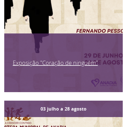
Exposição "Coração de ninguém"
03
julho
a
28
agosto