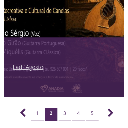
Fad`Agosto
1
2
3
4
5