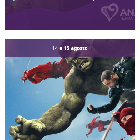
14
e
15
agosto