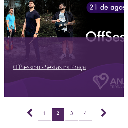
OffSession - Sextas na Praça
1
2
3
4