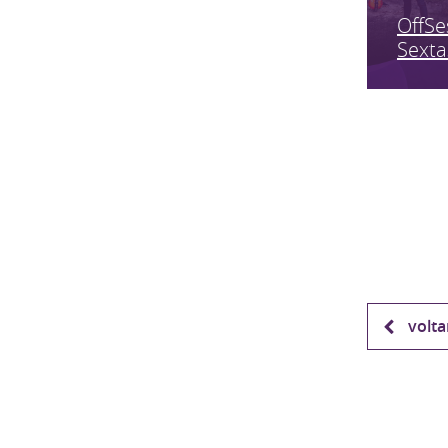
OffSe
Sexta
volta