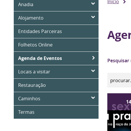
Início
Anadia
Alojamento
Age
Entidades Parceiras
Folhetos Online
Agenda de Eventos
Pesquisar
Locais a visitar
Restauração
Caminhos
1
Termas