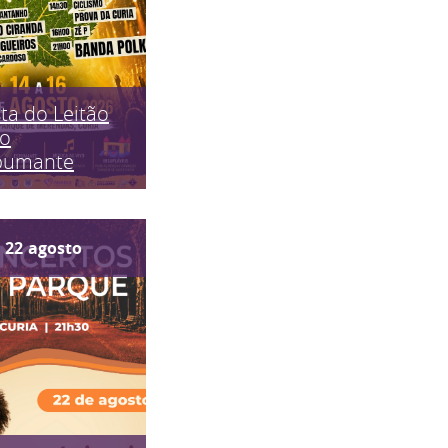
ta do Leitão
do
pumante
22
agosto