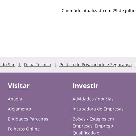
Conteúdo atualizado em
29 de julho
do Site
Ficha Técnica
Política de Privacidade e Segurança
Visitar
Investir
Anadia
Atividades / notícias
Alojamento
Incubadora de Empresas
Entidades Parceiras
Bolsas - Estágios em
Empresas, Emprego
Folhetos Online
Qualificado e