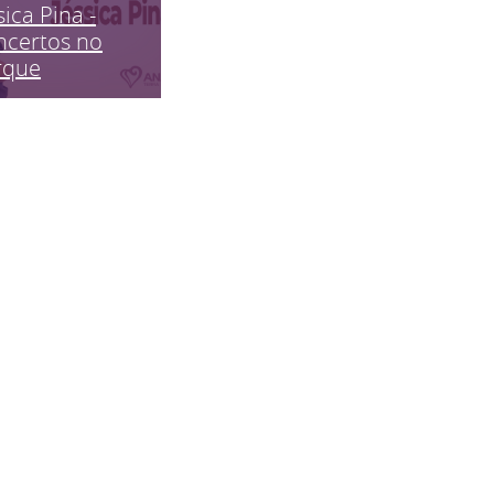
sica Pina -
ncertos no
rque