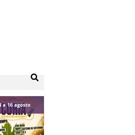
4
a
16
agosto