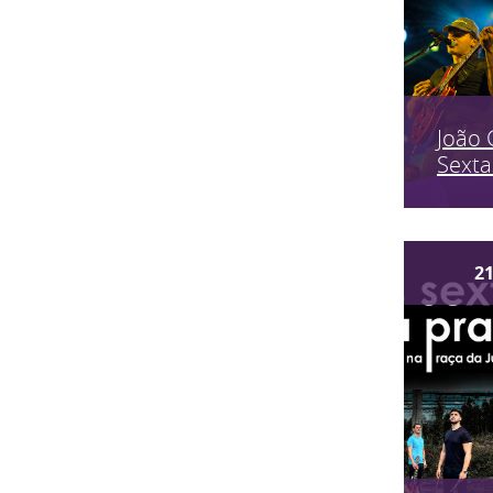
João 
Sexta
2