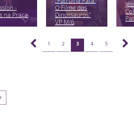
"Patrulha Pata:
Jés
ssion -
O Filme dos
Co
s na Praça
Dinossauros"
Pa
VP M/6
1
2
3
4
5
r