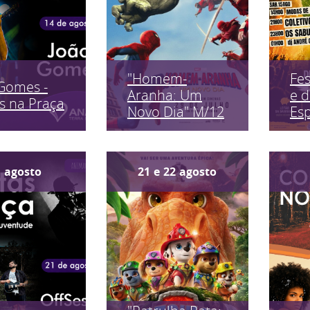
"Homem-
Fes
Gomes -
Aranha: Um
e 
s na Praça
Novo Dia" M/12
Es
1
agosto
21
e
22
agosto