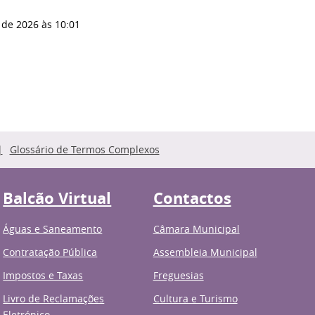
 de 2026
às 10:01
Glossário de Termos Complexos
Balcão Virtual
Contactos
Águas e Saneamento
Câmara Municipal
Contratação Pública
Assembleia Municipal
Impostos e Taxas
Freguesias
Livro de Reclamações
Cultura e Turismo
Eletrónico