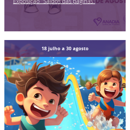
Exposição "Saídos das páginas"
18
julho
a
30
agosto