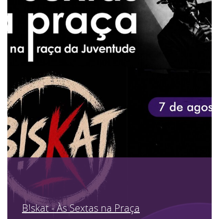
B!skat - Às Sextas na Praça