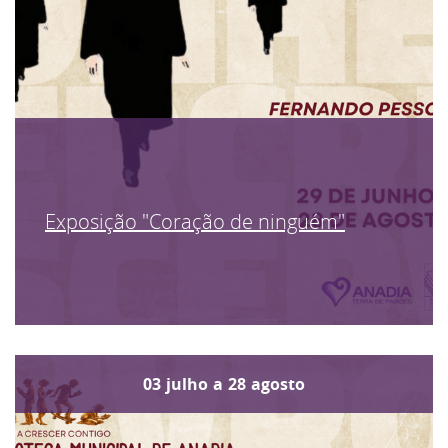
Exposição "Coração de ninguém"
03
julho
a
28
agosto