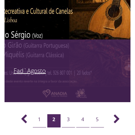
Fad`Agosto
1
2
3
4
5