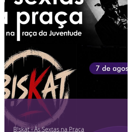
B!skat - Às Sextas na Praça