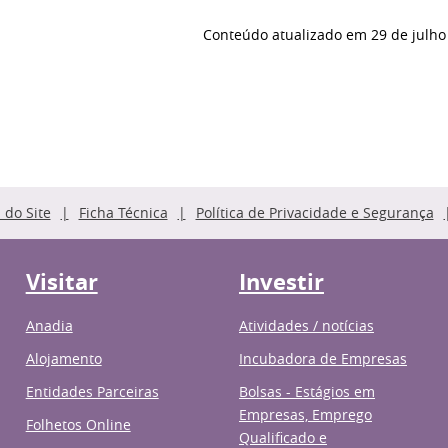
Conteúdo atualizado em
29 de julho
do Site
Ficha Técnica
Política de Privacidade e Segurança
Visitar
Investir
Anadia
Atividades / notícias
Alojamento
Incubadora de Empresas
Entidades Parceiras
Bolsas - Estágios em
Empresas, Emprego
Folhetos Online
Qualificado e