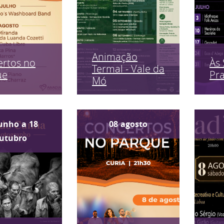
Animação
rtos no
Às 
Termal - Vale da
ue
Pr
Mó
unho
a
18
08
agosto
utubro