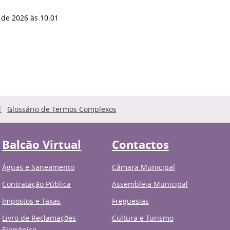
 de 2026
às 10:01
Glossário de Termos Complexos
Balcão Virtual
Contactos
Águas e Saneamento
Câmara Municipal
Contratação Pública
Assembleia Municipal
Impostos e Taxas
Freguesias
Livro de Reclamações
Cultura e Turismo
Eletrónico