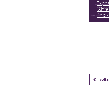
Expo
"Alfr
Phot
volta