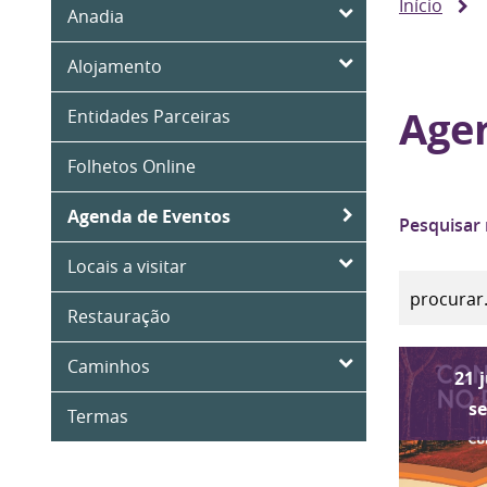
Início
Anadia
Alojamento
Age
Entidades Parceiras
Folhetos Online
Agenda de Eventos
Pesquisar
Locais a visitar
Restauração
Caminhos
21
s
Termas