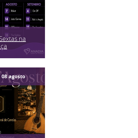
Sextas na
aça
08
agosto