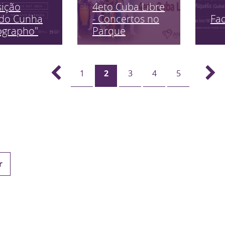
sição
4eto Cuba Libre
Fa
edo Cunha
- Concertos no
ographo"
Parque
1
2
3
4
5
r