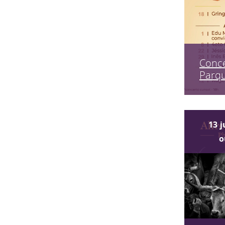
Conce
Parq
13
j
o