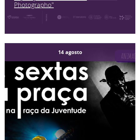
Photographo"
14
agosto