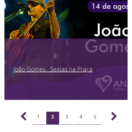
João Gomes - Sextas na Praça
1
2
3
4
5