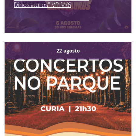
Dinossauros" VP M/6
22
agosto