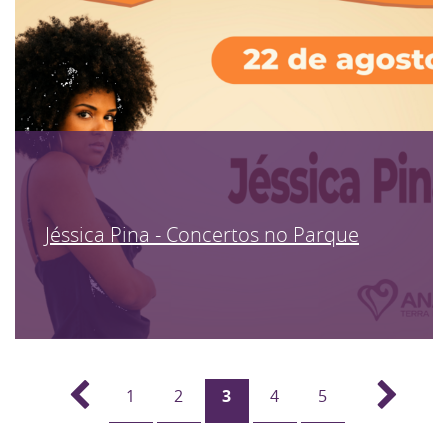
Jéssica Pina - Concertos no Parque
1
2
3
4
5