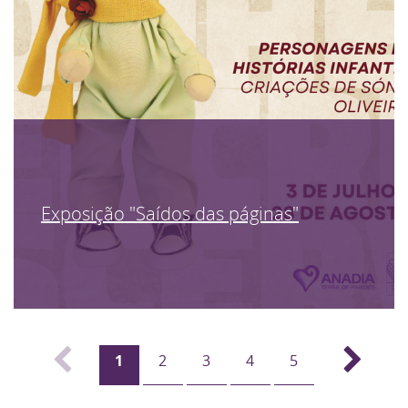
Exposição "Saídos das páginas"
1
2
3
4
5