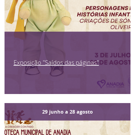
Exposição "Saídos das páginas"
29
junho
a
28
agosto