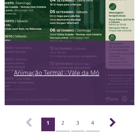
Animação Termal - Vale da Mó
1
2
3
4