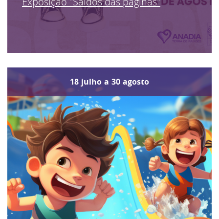
Exposição "Saídos das páginas"
18
julho
a
30
agosto