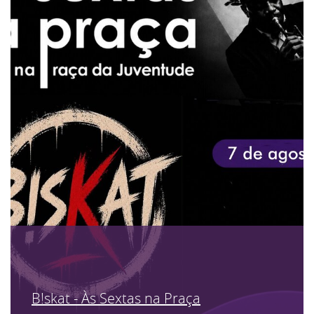
B!skat - Às Sextas na Praça