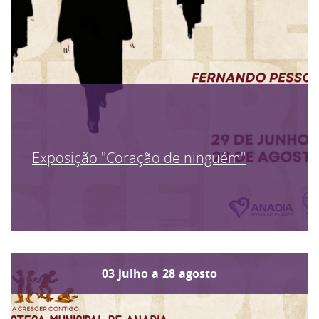
Exposição "Coração de ninguém"
03
julho
a
28
agosto