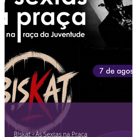
B!skat - Às Sextas na Praça