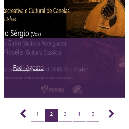
Fad`Agosto
1
2
3
4
5