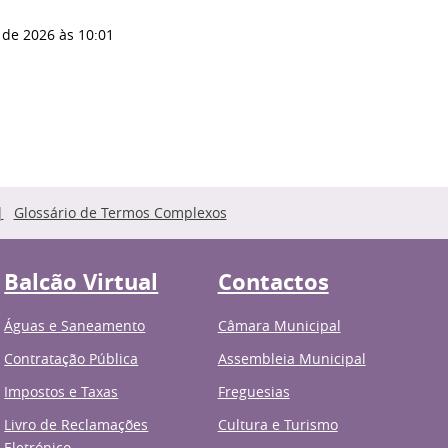
 de 2026
às 10:01
Glossário de Termos Complexos
Balcão Virtual
Contactos
Águas e Saneamento
Câmara Municipal
Contratação Pública
Assembleia Municipal
Impostos e Taxas
Freguesias
Livro de Reclamações
Cultura e Turismo
Eletrónico