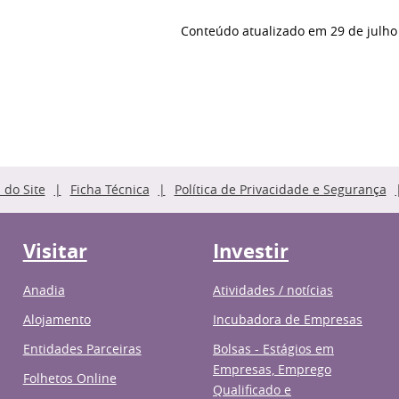
Conteúdo atualizado em
29 de julho
do Site
Ficha Técnica
Política de Privacidade e Segurança
Visitar
Investir
Anadia
Atividades / notícias
Alojamento
Incubadora de Empresas
Entidades Parceiras
Bolsas - Estágios em
Empresas, Emprego
Folhetos Online
Qualificado e