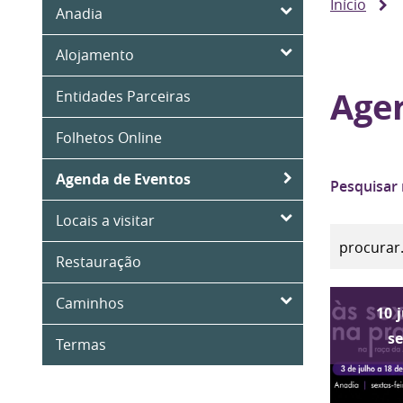
Início
Anadia
Alojamento
Age
Entidades Parceiras
Folhetos Online
Agenda de Eventos
Pesquisar
Locais a visitar
Restauração
Caminhos
10
s
Termas