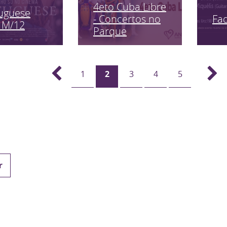
4eto Cuba Libre
uguese
Fa
- Concertos no
 M/12
Parque
1
2
3
4
5
r