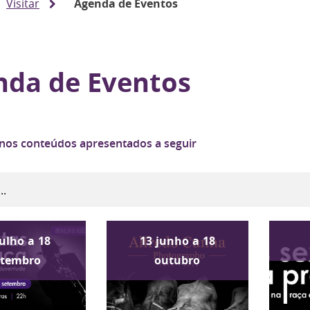
Visitar
Agenda de Eventos
nda de Eventos
 nos conteúdos apresentados a seguir
julho
a
18
13
junho
a
18
etembro
outubro