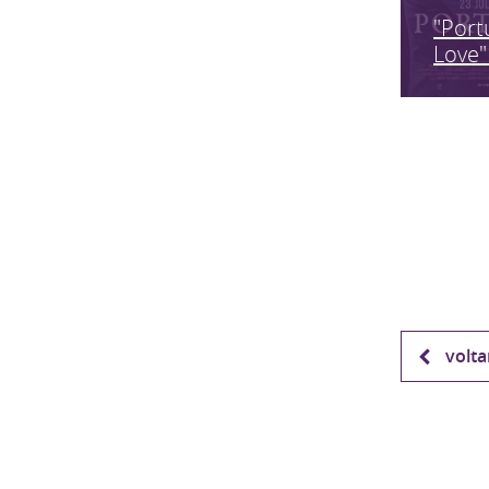
"Port
Love"
volta