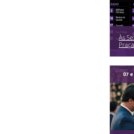
Às Se
Praç
07
e