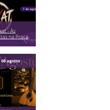
kat - Às
tas na Praça
08
agosto