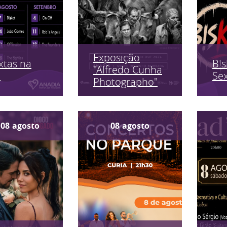
Exposição
xtas na
B!s
"Alfredo Cunha
a
Sex
Photographo"
08
agosto
08
agosto