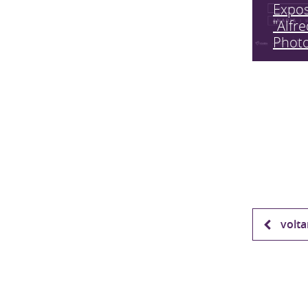
Expo
"Alfr
Phot
volta