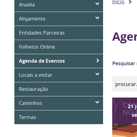
Início
Anadia
Alojamento
Age
Entidades Parceiras
Folhetos Online
Agenda de Eventos
Pesquisar
Locais a visitar
Restauração
Caminhos
21
s
Termas