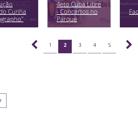
sição
4eto Cuba Libre
Fa
edo Cunha
- Concertos no
ographo"
Parque
1
2
3
4
5
r