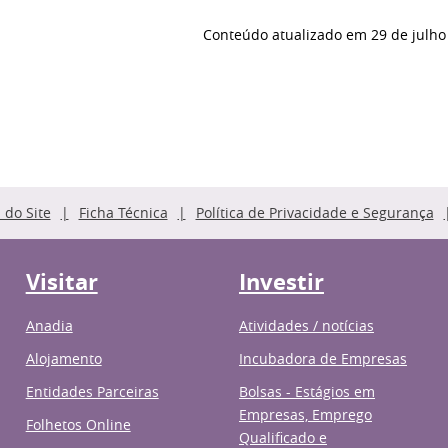
Conteúdo atualizado em
29 de julho
do Site
Ficha Técnica
Política de Privacidade e Segurança
Visitar
Investir
Anadia
Atividades / notícias
Alojamento
Incubadora de Empresas
Entidades Parceiras
Bolsas - Estágios em
Empresas, Emprego
Folhetos Online
Qualificado e