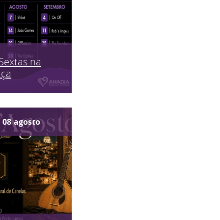
Sextas na
aça
08
agosto