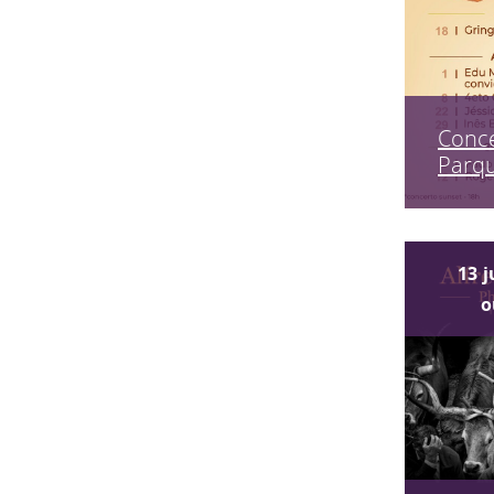
Conce
Parq
13
j
o