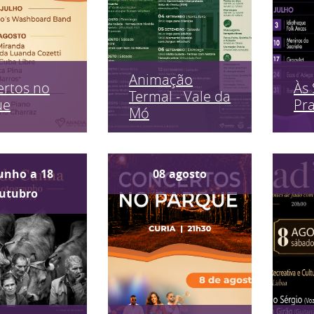
Animação
rtos no
Às 
Termal - Vale da
ue
Pr
Mó
unho
a
18
08
agosto
utubro