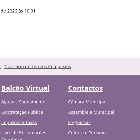
 de 2026
às 10:01
Glossário de Termos Complexos
Balcão Virtual
Contactos
Águas e Saneamento
Câmara Municipal
Contratação Pública
Assembleia Municipal
Impostos e Taxas
Freguesias
Livro de Reclamações
Cultura e Turismo
Eletrónico