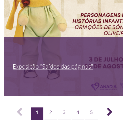
Exposição "Saídos das páginas"
1
2
3
4
5