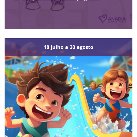
18
julho
a
30
agosto