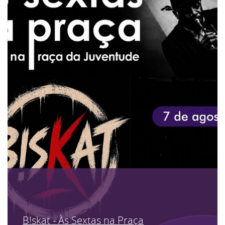
B!skat - Às Sextas na Praça