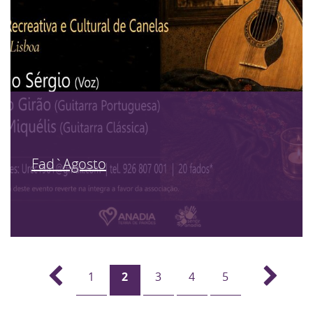
Fad`Agosto
1
2
3
4
5