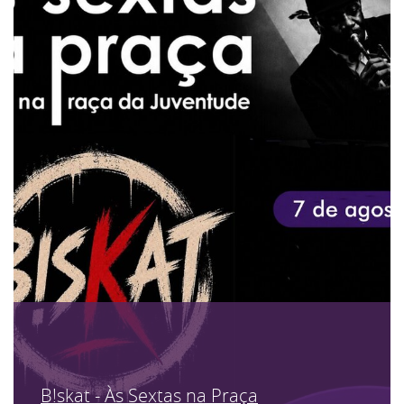
B!skat - Às Sextas na Praça