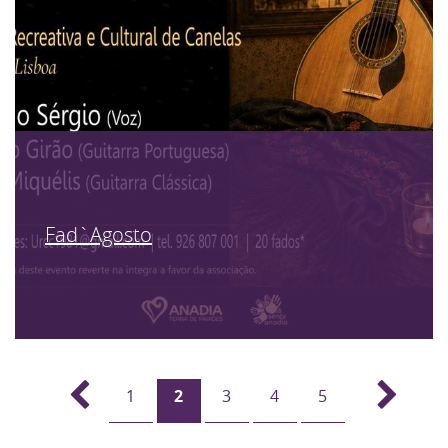
Fad`Agosto
1
2
3
4
5