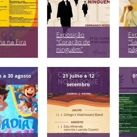
Exposição
Ex
a na Eira
"Coração de
"Sa
ninguém"
pág
o
a
30
agosto
21
julho
a
12
0
setembro