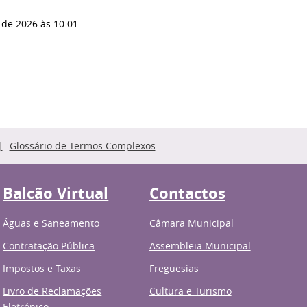
 de 2026
às 10:01
Glossário de Termos Complexos
Balcão Virtual
Contactos
Águas e Saneamento
Câmara Municipal
Contratação Pública
Assembleia Municipal
Impostos e Taxas
Freguesias
Livro de Reclamações
Cultura e Turismo
Eletrónico