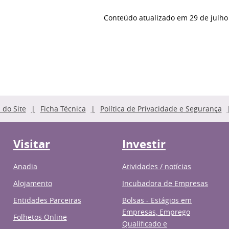
Conteúdo atualizado em
29 de julho
do Site
Ficha Técnica
Política de Privacidade e Segurança
Visitar
Investir
Anadia
Atividades / notícias
Alojamento
Incubadora de Empresas
Entidades Parceiras
Bolsas - Estágios em
Empresas, Emprego
Folhetos Online
Qualificado e