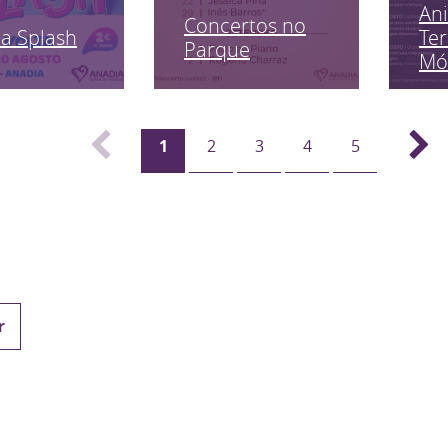
An
Concertos no
a Splash
Ter
Parque
Mó
1
2
3
4
5
r