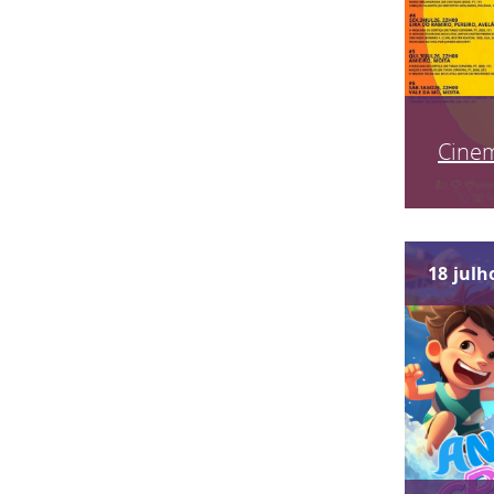
Cinem
18
julh