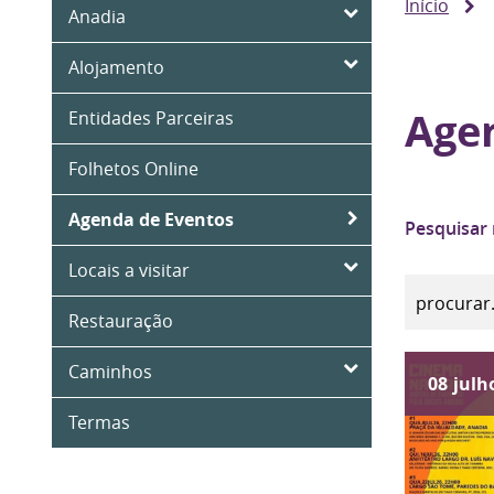
Início
Anadia
Alojamento
Age
Entidades Parceiras
Folhetos Online
Agenda de Eventos
Pesquisar
Locais a visitar
Restauração
Caminhos
08
julh
Termas