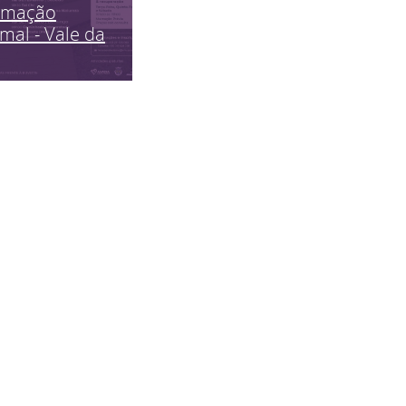
imação
mal - Vale da