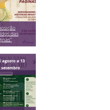
posição
ídos das
inas"
1
agosto
a
13
setembro