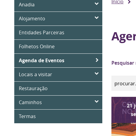
Início
Anadia
Alojamento
Age
Entidades Parceiras
Folhetos Online
Agenda de Eventos
Pesquisar
Locais a visitar
Restauração
Caminhos
21
s
Termas