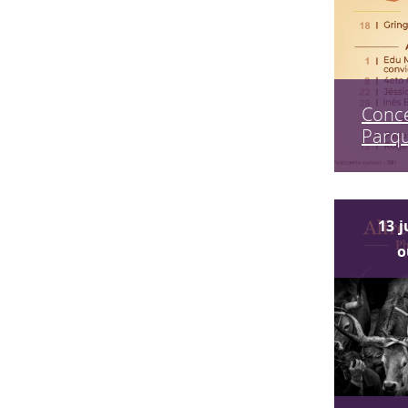
Conce
Parq
13
j
o