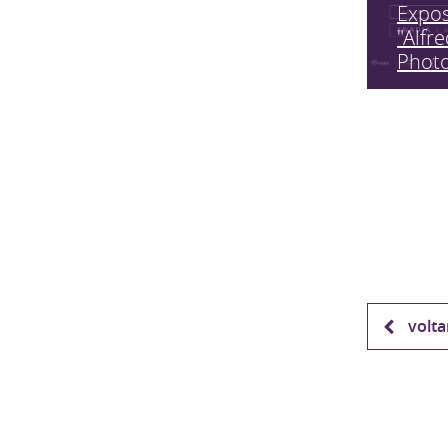
Expo
"Alfr
Phot
volta