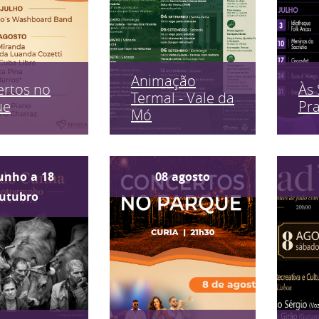
Animação
rtos no
Às 
Termal - Vale da
ue
Pr
Mó
unho
a
18
08
agosto
utubro