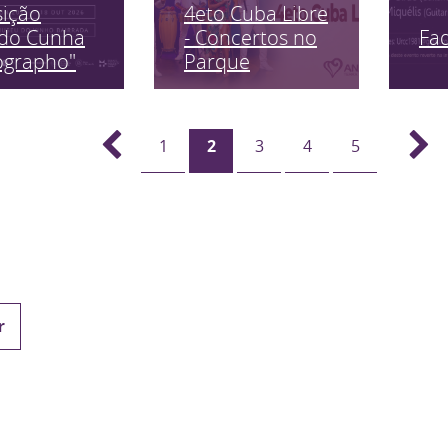
sição
4eto Cuba Libre
Fa
edo Cunha
- Concertos no
ographo"
Parque
1
2
3
4
5
r