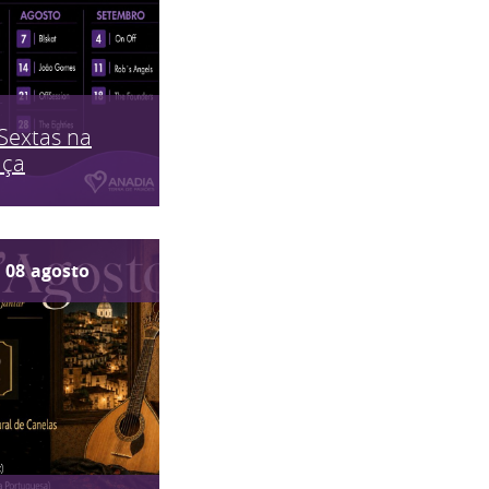
Sextas na
aça
08
agosto