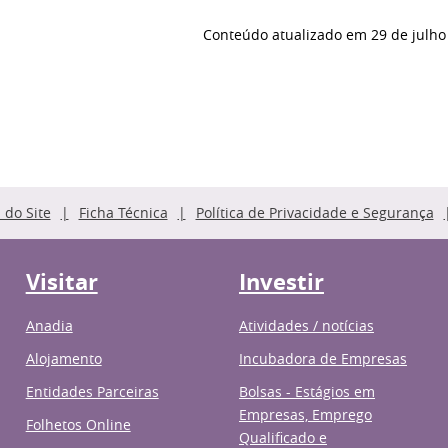
Conteúdo atualizado em
29 de julho
do Site
Ficha Técnica
Política de Privacidade e Segurança
Visitar
Investir
Anadia
Atividades / notícias
Alojamento
Incubadora de Empresas
Entidades Parceiras
Bolsas - Estágios em
Empresas, Emprego
Folhetos Online
Qualificado e