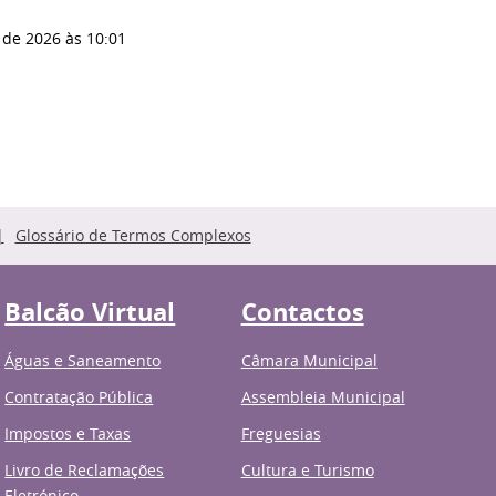
 de 2026
às 10:01
Glossário de Termos Complexos
Balcão Virtual
Contactos
Águas e Saneamento
Câmara Municipal
Contratação Pública
Assembleia Municipal
Impostos e Taxas
Freguesias
Livro de Reclamações
Cultura e Turismo
Eletrónico