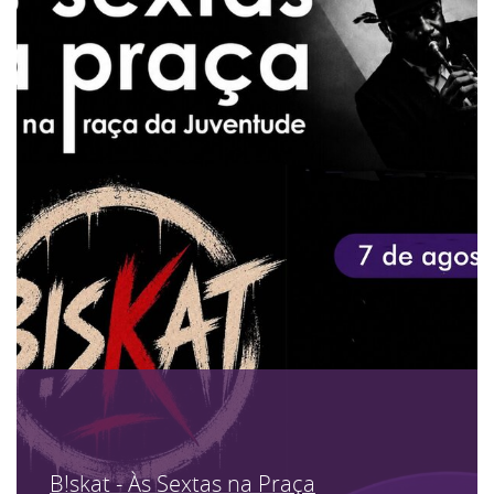
B!skat - Às Sextas na Praça