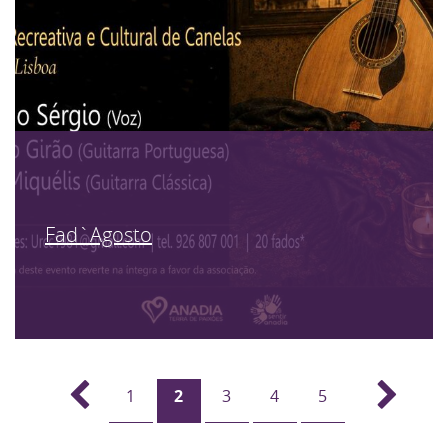
Fad`Agosto
1
2
3
4
5