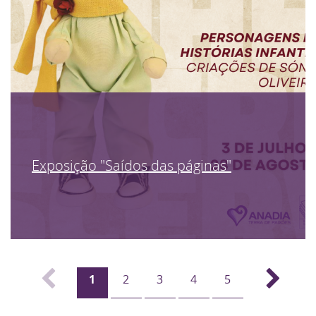
Exposição "Saídos das páginas"
1
2
3
4
5